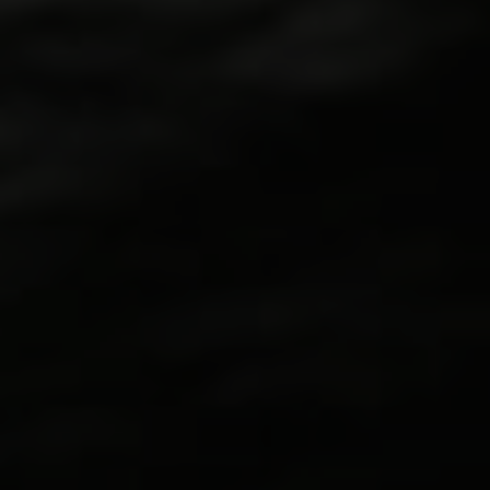
Apple Sau’z
Dank Sti’x
Dante’z Inferno
Gas n’ Up
91 OX
Haschich Sage n’ Sour
Haschich Wes’ Coast Kush
LowKey
R’Belle (Québec)
MTL Craft
Équipe
Nous trouver
Emploi