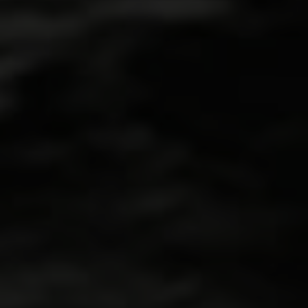
@mtl_grown
LIENS
Accueil
À propos
Produits
Sage n’ Sour
Cookies n’ Cream
Strawberry n’ Mintz
Jungl’ Cake
Wes’ Coast Kush
East Coast Dank’z
Lemon’ Ball’r