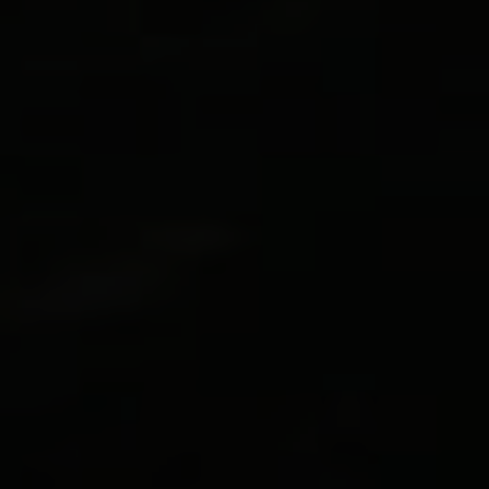
Nouvelles
Média
Contact
Vous avez déjà une ordonnance
de cannabis médical ?
Vous souhaitez commander les
produits MTL?
Cliquez ici
Curieux d’en savoir plus sur le
cannabis médical ?
Parlez à une clinique et obtenez un
document médical.
Cliquez ici