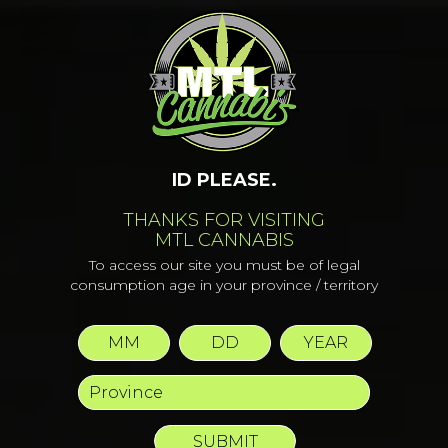
LA VOÛTE DE LA MARQUE
MTL
ID PLEASE.
THANKS FOR VISITING
MTL CANNABIS
Nous croyons… que nous sommes
en bonne compagnie. Pour ceux
To access our site you must be of legal
consumption age in your province / territory
qui souhaitent partager notre
amour et notre passion pour le
cannabis, téléchargez nos images
prêtes à être diffusées sur les
réseaux sociaux.